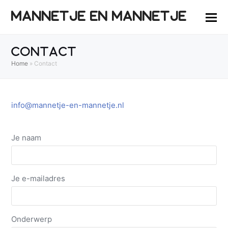
MANNETJE EN MANNETJE
Contact
Home
»
Contact
info@mannetje-en-mannetje.nl
Je naam
Je e-mailadres
Onderwerp